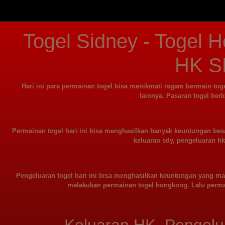
Togel Sidney - Togel 
HK S
Hari ini para permainan togel bisa menikmati ragam bermain tog
lainnya. Pasaran togel ber
Permainan togel hari ini bisa menghasilkan banyak keuntungan bes
keluaran sdy, pengeluaran h
Pengeluaran togel hari ini bisa menghasilkan keuntungan yang ma
melakukan permainan togel hongkong. Lalu permai